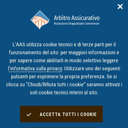
✕
Area riservata
ITA
ENG
L'AAS utilizza cookie tecnici e di terze parti per il
Home
Notizie
funzionamento del sito: per maggiori informazioni e
Veronica Fucile - intervento sull'Arbitro Assicurativo al
Protection Lab di EMFgroup
per sapere come abilitarli in modo selettivo leggere
l'informativa sulla privacy
. Utilizzare uno dei seguenti
pulsanti per esprimere la propria preferenza. Se si
NOTIZIE
22 MAGGIO 2026
clicca su “Chiudi/Rifiuta tutti i cookie” saranno attivati i
Veronica Fucile - intervento
soli cookie tecnici interni al sito.
sull'Arbitro Assicurativo al
Protection Lab di EMFgroup
ACCETTA TUTTI I COOKIE