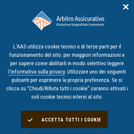
✕
Area riservata
ITA
ENG
L'AAS utilizza cookie tecnici e di terze parti per il
Home
Decisioni
Risultati Ricerca Decisioni
funzionamento del sito: per maggiori informazioni e
per sapere come abilitarli in modo selettivo leggere
Risultati Ricerca Decisioni
l'informativa sulla privacy
. Utilizzare uno dei seguenti
pulsanti per esprimere la propria preferenza. Se si
clicca su “Chiudi/Rifiuta tutti i cookie” saranno attivati i
Decisioni Trovate:
1
soli cookie tecnici interni al sito.
OPZIONI DI RICERCA UTILIZZATE
ACCETTA TUTTI I COOKIE
con categoria
Auto Rischi Diversi (C.V.T.)