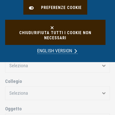
con sottocategoria
Informativa
PREFERENZE COOKIE
precontrattuale/trasparenza
delle condizioni
CHIUDI/RIFIUTA TUTTI I COOKIE NON
NECESSARI
FILTRA RISULTATI
ENGLISH VERSION
Anno
Collegio
Oggetto