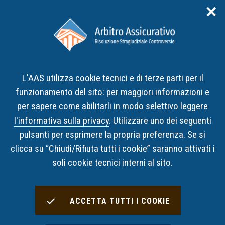
✕
Area riservata
ITA
ENG
L'AAS utilizza cookie tecnici e di terze parti per il
Home
Cos’è l’AAS
funzionamento del sito: per maggiori informazioni e
per sapere come abilitarli in modo selettivo leggere
Cos’è l’AAS
l'informativa sulla privacy
. Utilizzare uno dei seguenti
pulsanti per esprimere la propria preferenza. Se si
L’Arbitro Assicurativo (AAS) è un organismo
clicca su “Chiudi/Rifiuta tutti i cookie” saranno attivati i
indipendente e imparziale a cui i cittadini e le imprese
soli cookie tecnici interni al sito.
possono rivolgersi per risolvere le controversie di
natura assicurativa che sorgono con le compagnie e
ACCETTA TUTTI I COOKIE
gli intermediari assicurativi.