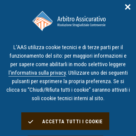
✕
Area riservata
ITA
ENG
L'AAS utilizza cookie tecnici e di terze parti per il
Home
Cos’è l’AAS
funzionamento del sito: per maggiori informazioni e
per sapere come abilitarli in modo selettivo leggere
Cos’è l’AAS
l'informativa sulla privacy
. Utilizzare uno dei seguenti
pulsanti per esprimere la propria preferenza. Se si
L’Arbitro Assicurativo (AAS) è un organismo
clicca su “Chiudi/Rifiuta tutti i cookie” saranno attivati i
indipendente e imparziale a cui i cittadini e le imprese
soli cookie tecnici interni al sito.
possono rivolgersi per risolvere le controversie di
natura assicurativa che sorgono con le compagnie e
ACCETTA TUTTI I COOKIE
gli intermediari assicurativi.