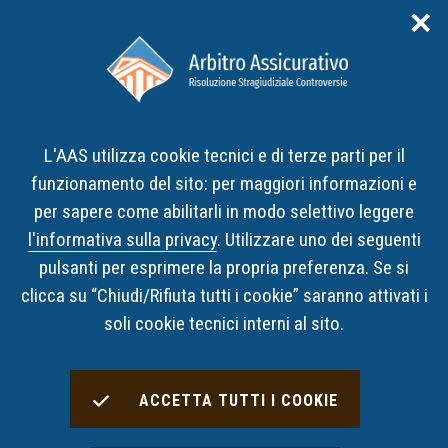
✕
Area riservata
ITA
ENG
L'AAS utilizza cookie tecnici e di terze parti per il
Home
Decisioni
Risultati Ricerca Decisioni
funzionamento del sito: per maggiori informazioni e
per sapere come abilitarli in modo selettivo leggere
Risultati Ricerca Decisioni
l'informativa sulla privacy
. Utilizzare uno dei seguenti
pulsanti per esprimere la propria preferenza. Se si
clicca su “Chiudi/Rifiuta tutti i cookie” saranno attivati i
Decisioni Trovate:
21
soli cookie tecnici interni al sito.
OPZIONI DI RICERCA UTILIZZATE
ACCETTA TUTTI I COOKIE
con categoria
Infortuni