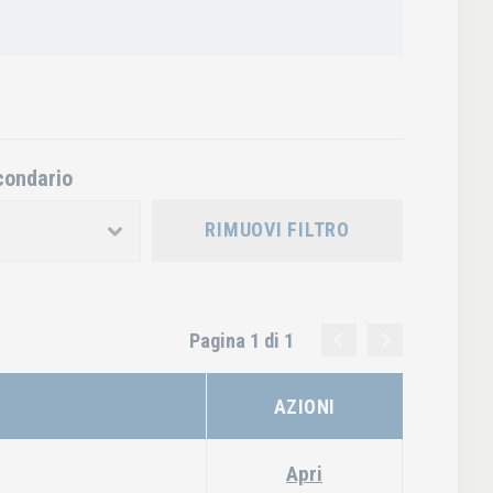
condario
RIMUOVI FILTRO
Pagina 1 di 1
AZIONI
Apri