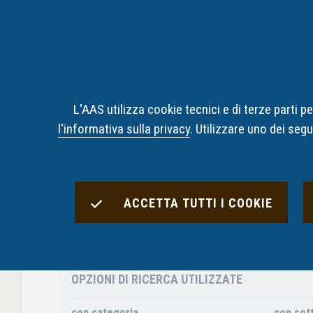
L'AAS utilizza cookie tecnici e di terze parti 
Home
Decisioni
Risultati Ricerca Decisioni
l'informativa sulla privacy
. Utilizzare uno dei segu
Risultati Ricerca D
ACCETTA TUTTI I COOKIE
Decisioni Trovate:
1
OPZIONI DI RICERCA UTILIZZATE
con categoria
con sot