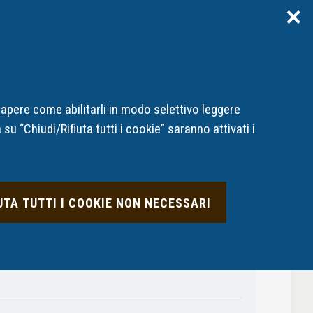
✕
Area riservata
ITA
ENG
prese e intermediari inadempienti
Notizie
FAQ
sapere come abilitarli in modo selettivo leggere
su “Chiudi/Rifiuta tutti i cookie” saranno attivati i
UTA TUTTI I COOKIE NON NECESSARI