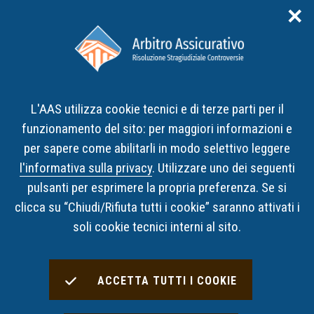
✕
Area riservata
ITA
ENG
L'AAS utilizza cookie tecnici e di terze parti per il
Home
Decisioni
Risultati Ricerca Decisioni
funzionamento del sito: per maggiori informazioni e
per sapere come abilitarli in modo selettivo leggere
Risultati Ricerca Decisioni
l'informativa sulla privacy
. Utilizzare uno dei seguenti
pulsanti per esprimere la propria preferenza. Se si
clicca su “Chiudi/Rifiuta tutti i cookie” saranno attivati i
Decisioni Trovate:
4
soli cookie tecnici interni al sito.
OPZIONI DI RICERCA UTILIZZATE
ACCETTA TUTTI I COOKIE
con categoria
RC Generale