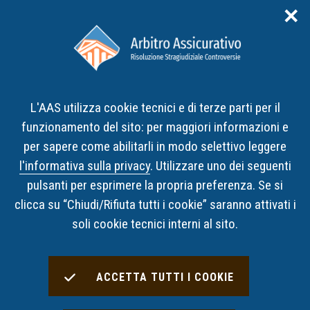
✕
Area riservata
ITA
ENG
L'AAS utilizza cookie tecnici e di terze parti per il
Home
Notizie
funzionamento del sito: per maggiori informazioni e
Intervista di Maria Luisa Cavina sull'Arbitro Assicurativo a TV
2000
per sapere come abilitarli in modo selettivo leggere
l'informativa sulla privacy
. Utilizzare uno dei seguenti
pulsanti per esprimere la propria preferenza. Se si
NOTIZIE
15 GENNAIO 2026
clicca su “Chiudi/Rifiuta tutti i cookie” saranno attivati i
Intervista di Maria Luisa
soli cookie tecnici interni al sito.
Cavina sull'Arbitro
Assicurativo a TV 2000
ACCETTA TUTTI I COOKIE